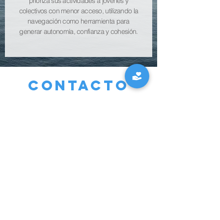
prioriza sus actividades a jóvenes y
colectivos con menor acceso, utilizando la
navegación como herramienta para
generar autonomía, confianza y cohesión.
Contacto
Calle Germans Lumiere 3 planta 2
07121 - ParcBit - Palma - España
+34 971 262 154
fundacio@jovesnavegants.or