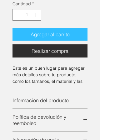
oferta
Cantidad
*
Agregar al carrito
Realizar compra
Este es un buen lugar para agregar 
más detalles sobre tu producto, 
como los tamaños, el material y las 
instrucciones de cuidado o de 
limpieza.
Información del producto
Este es un buen lugar para agregar 
Política de devolución y
más información sobre tu producto, 
reembolso
como los 
tamaños
, el 
material 
y las 
instrucciones de cuidado o de 
Es un buen lugar para que tus 
limpieza
. También es un buen 
Información de envío