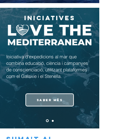
LA FUNDACIÓ
INICIATIVES
JOVES NAVEGANTS
Joves Navegants va néixer amb una
convicció: el mar pot transformar vides.
Des del 1992, apropa el mar joves de
diferents contextos, convertint cada
Iniciativa d'expedicions al mar que
travessia en una experiència
combina educació, ciència i campanyes
d'aprenentatge, superació i comunitat.
de conscienciació, utilitzant plataformes
com el Galaxie i el Stenella.
SABER MÉS
SABER MÉS