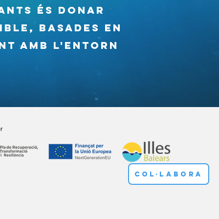
ants és donar
ible, basades en
ent amb l'entorn
r
COL·LABORA