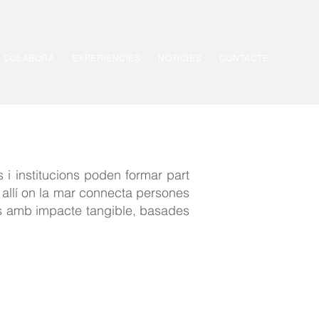
COLABORA
EXPERIENCIES
NOTICIES
CONTACTE
 i institucions poden formar part
s allí on la mar connecta persones
es amb impacte tangible, basades