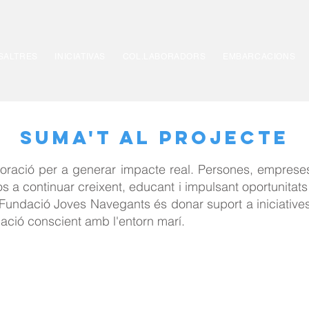
SALTRES
INICIATIVAS
COL.LABORADORS
EMBARCACIONS
SUMA'T AL PROJECTE
oració per a generar impacte real. Persones, empreses
os a continuar creixent, educant i impulsant oportunitat
a Fundació Joves Navegants és donar suport a iniciativ
elació conscient amb l'entorn marí.