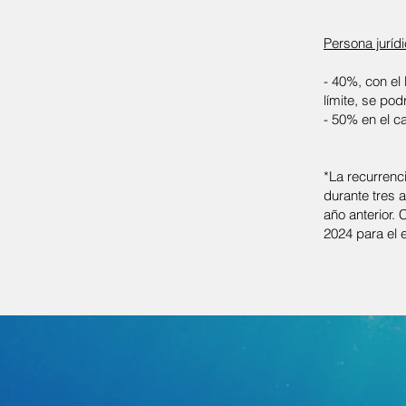
Persona juríd
- 40%, con el 
límite, se pod
- 50% en el c
*La recurrenc
durante tres 
año anterior.
2024 para el e