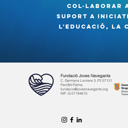
Col·laborar 
suport a inicia
l'educació, la 
Fundació Joves Navegants
C. Germans Lumiere 3, P2 07121
ParcBit-Palma
fundacio@jovesnavegants.org
NIF: G-57194615