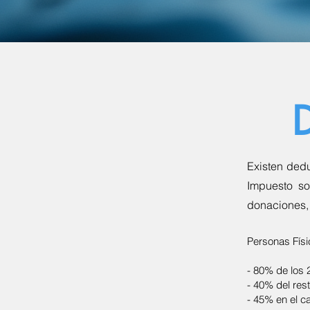
D
Existen dedu
Impuesto so
donaciones, 
Personas Físi
- 80% de los 
- 40% del res
- 45% en el c