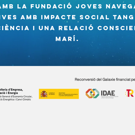
amb la Fundació Joves Naveg
tives amb impacte SOCIAL tang
CIÈNCIA i una relació consci
marí.
Reconversió del Galaxie f
inanciat pe