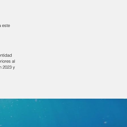
a este
entidad
iores al
en 2023 y