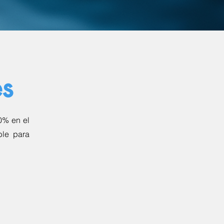
es
0% en el
ble para