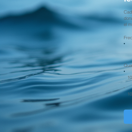
Cada
dona
el m
Fre
Quan
10
10