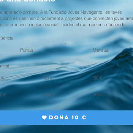
 aportació compte. A la Fundació Joves Navegants, les teves
cions es destinen directament a projectes que connecten joves am
ar, promouen la inclusió social i cuiden el mar que ens dóna vida.
qüència
Puntual
Mensual
titat
 €
20 €
50 €
0 €
300 €
Altres
Dona 10 €