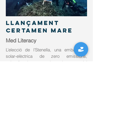
LLANÇAMENT
CERTAMEN MARE
Med Literacy
L’elecció de l’Stenella, una embarcació
solar-elèctrica de zero emissions,
subratlla el compromís amb un model
turístic sostenible.
ACTIVITY REPORT
A Love the Mediterranean promovem la
transparència, la rendició de comptes i la