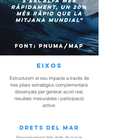
s’escalfa més
ràpidament, un 20%
més ràpid que la
mitjana mundial”
Font: PNUMA/MAP
EIXOS
Estructurem el seu impacte a través de
tres pilars estratègics complementaris
dissenyats per generar acció real,
resultats mesurables i participació
activa:
DRETS DEL MAR
Reconeixement dels drets de la mar,