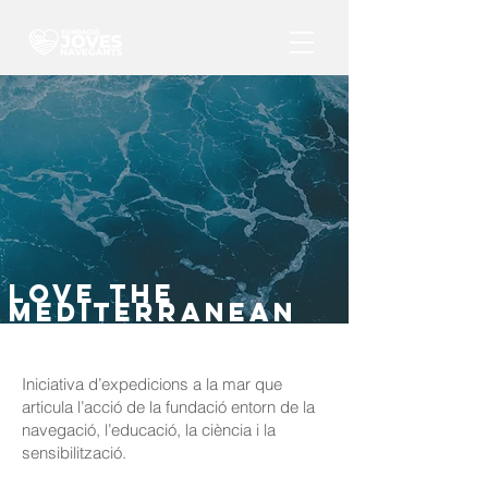
LOVE THE
MEDITERRANEAN
Iniciativa d’expedicions a la mar que
articula l’acció de la fundació entorn de la
navegació, l’educació, la ciència i la
sensibilització.