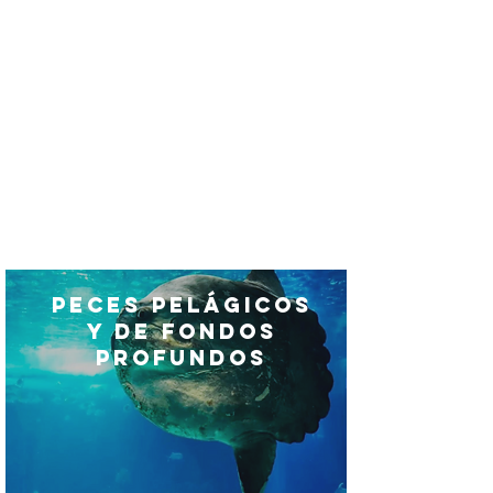
la nostra flota elèctrica fins als tallers
sortides de camp i estudis costaners,
contribueixi a metes globals. Aquest
vincle reforça el valor institucional del
projecte, multiplica el seu impacte i el
posiciona com un model replicable al
Mediterrani.
Peces Pelágicos
y de Fondos
Profundos