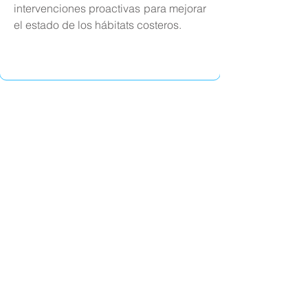
intervenciones proactivas para mejorar
el estado de los hábitats costeros.
Desafiaments
del Decenni del
Océano DE
NACIONS UNIDES
Alinear la nostra labor amb els grans
reptes internacionals definits per Nacions
Unides en el Decenni de les Ciències
Oceàniques per al Desenvolupament
Sostenible (2021–2030) assegura que
cada acció local, des del monitoratge amb