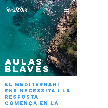
AULAS
BLAVES
EL MEDITERRANI
ENS NECESSITA I LA
RESPOSTA
COMENÇA EN LA