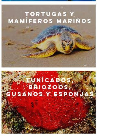
Tortugas y
Mamíferos Marinos
Tunícados,
Briozoos,
Gusanos y Esponjas