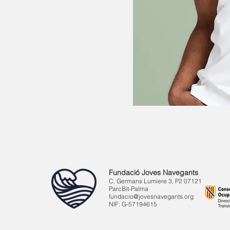
Fundació Joves Navegants
C. Germans Lumiere 3, P2 07121
ParcBit-Palma
fundacio@jovesnavegants.org
NIF: G-57194615