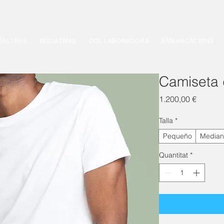
SALTRES
INICIATIVAS
COL.LABORADORS
EMBARCACIONS
Camiseta 
Price
1.200,00 €
Talla
*
Pequeño
Median
Quantitat
*