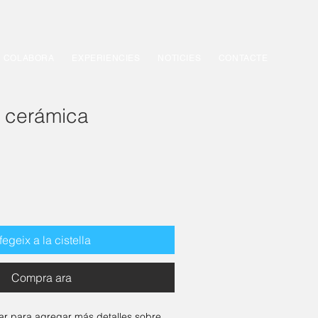
COLABORA
EXPERIENCIES
NOTICIES
CONTACTE
e cerámica
fegeix a la cistella
Compra ara
ar para agregar más detalles sobre 