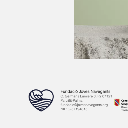
Fundació Joves Navegants
C. Germans Lumiere 3, P2 07121
ParcBit-Palma
fundacio@jovesnavegants.org
NIF: G-57194615