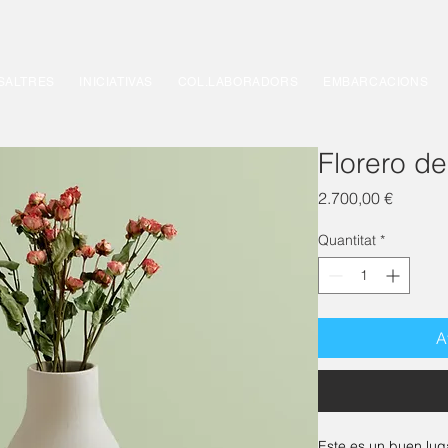
SALTRES
INICIATIVAS
COL.LABORADORS
EMBARCACIONS
Florero d
Price
2.700,00 €
Quantitat
*
A
Este es un buen lug