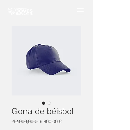
Gorra de béisbol
Preu
Preu
 12.900,00 € 
6.800,00 €
normal
d'oferta