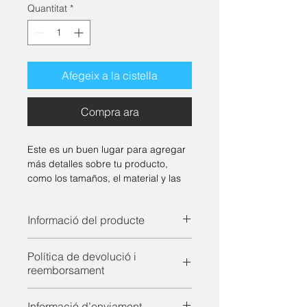
Quantitat
*
Afegeix a la cistella
Compra ara
Este es un buen lugar para agregar 
más detalles sobre tu producto, 
como los tamaños, el material y las 
instrucciones de cuidado o de 
limpieza.
Informació del producte
Aquest és un bon lloc per afegir 
Política de devolució i
més informació sobre el teu 
reemborsament
producte, com ara les mides, el 
material i les instruccions de cura o 
És un bon lloc perquè els teus 
de neteja. També és un bon espai 
Informació d’enviament