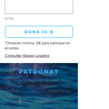
0/100
Dona 10 €
*Donación
mínima
10€ para participar en
el sorteo.
Consultar Bases Legales
PATRONAT
La Presidència i el Patronat de la
Fundació Joves Navegants estan
formats per professionals
compromesos amb bon govern,
transparència i impacte social. La seva
funció és garantir la coherència