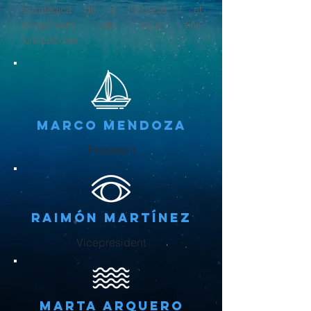
estratègica de la fundació i el
compliment dels seus fins
fundacionals.
Marco Mendoza
President
Raimón Martínez
Vicepresident
Marta Arquero