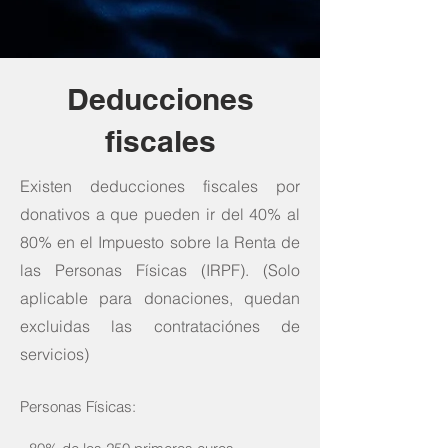
Deducciones
fiscales
Existen deducciones fiscales por
donativos a que pueden ir del 40% al
80% en el Impuesto sobre la Renta de
las Personas Físicas (IRPF). (Solo
aplicable para donaciones, quedan
excluidas las contrataciónes de
servicios)
Personas Físicas: