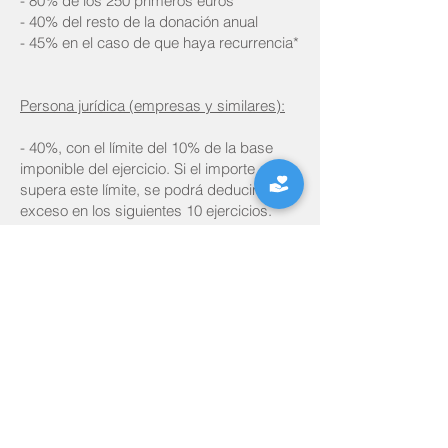
- 80% de los 250 primeros euros
- 40% del resto de la donación anual
- 45% en el caso de que haya recurrencia*
Persona jurídica (empresas y similares):
- 40%, con el límite del 10% de la base
imponible del ejercicio. Si el importe
supera este límite, se podrá deducir el
exceso en los siguientes 10 ejercicios.
- 50% en el caso de que haya recurrencia*
*La recurrencia implica donaciones de una
persona física o jurídica a una misma
entidad durante tres años seguidos, en los
que las cantidades deberán ser iguales o
superiores al año anterior. Como ejemplo,
se aplicará este criterio con los importes
realizados en 2023 y 2024 para el ejercicio
2025.