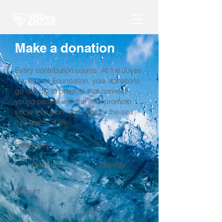
Make a donation
Every contribution counts. At the Joves
Navegants Foundation, your donations
go directly to projects that connect
young people with the sea, promote
social inclusion, and care for the sea
that gives us life.
Frequency
One time
Monthly
Amount
10 €
20 €